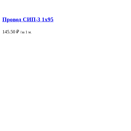
Провод СИП-3 1х95
145.50
₽
/за 1 м.