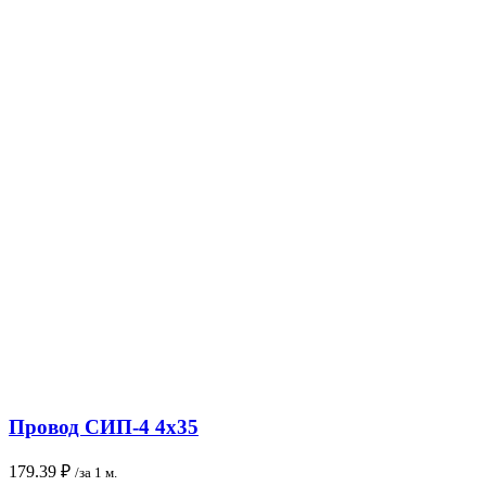
Провод СИП-4 4х35
179.39
₽
/за 1 м.