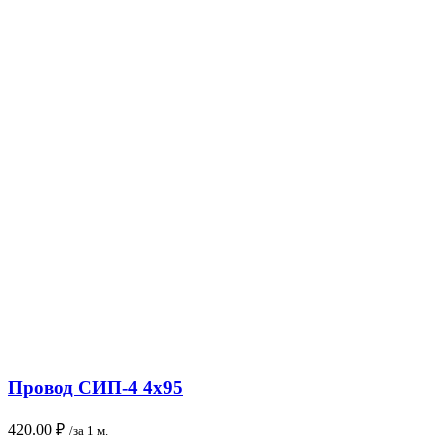
Провод СИП-4 4х95
420.00
₽
/за 1 м.