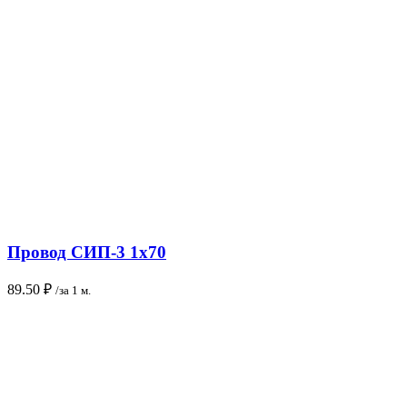
Провод СИП-3 1х70
89.50
₽
/за 1 м.