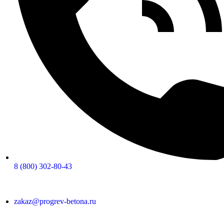
8 (800) 302-80-43
zakaz@progrev-betona.ru