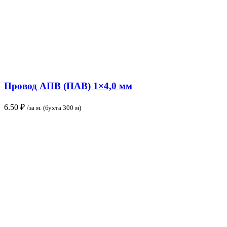
Провод АПВ (ПАВ) 1×4,0 мм
6.50
₽
/за м. (бухта 300 м)