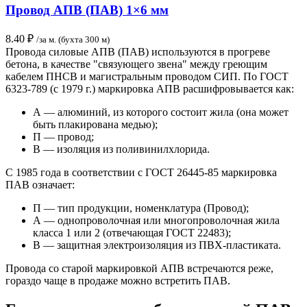
Провод АПВ (ПАВ) 1×6 мм
8.40
₽
/за м. (бухта 300 м)
Провода силовые АПВ (ПАВ) используются в прогреве
бетона, в качестве "связующего звена" между греющим
кабелем ПНСВ и магистральным проводом СИП. По ГОСТ
6323-789 (с 1979 г.) маркировка АПВ расшифровывается как:
А — алюминий, из которого состоит жила (она может
быть плакирована медью);
П — провод;
В — изоляция из поливинилхлорида.
С 1985 года в соответствии с ГОСТ 26445-85 маркировка
ПАВ означает:
П — тип продукции, номенклатура (Провод);
А — однопроволочная или многопроволочная жила
класса 1 или 2 (отвечающая ГОСТ 22483);
В — защитная электроизоляция из ПВХ-пластиката.
Провода со старой маркировкой АПВ встречаются реже,
гораздо чаще в продаже можно встретить ПАВ.