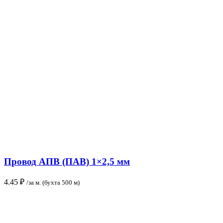
Провод АПВ (ПАВ) 1×2,5 мм
4.45
₽
/за м. (бухта 500 м)